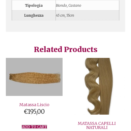
Tipologia
Biondo, Castano
Lunghezza
45 cm, 55cm
Related Products
Matassa Liscio
€
195,00
MATASSA CAPELLI
ADD TO CART
NATURALI