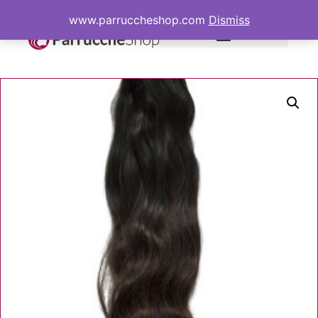
www.parruccheshop.com
Dismiss