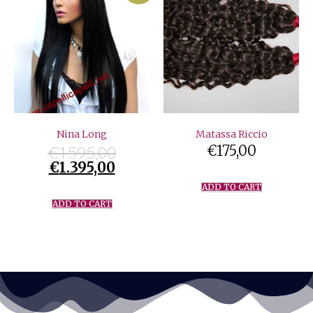
Nina Long
Matassa Riccio
€
1.595,00
€
175,00
€
1.395,00
ADD TO CART
ADD TO CART