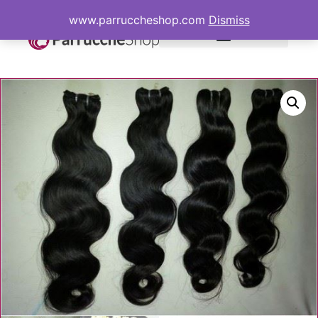
www.parruccheshop.com
Dismiss