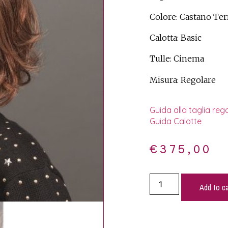
Colore: Castano Ter
Calotta: Basic
Tulle: Cinema
Misura: Regolare
Guida alla taglia reg
Guida Calotte
€
375,00
Add to ca