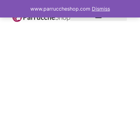
www.parruccheshop.com
Dismiss