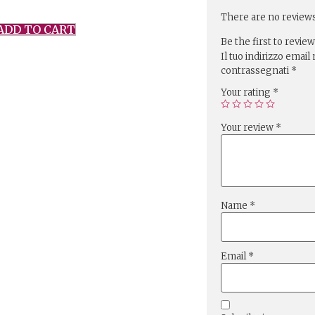
There are no reviews
ADD TO CART
Be the first to review
Il tuo indirizzo email
contrassegnati
*
Your rating
*
Your review
*
Name
*
Email
*