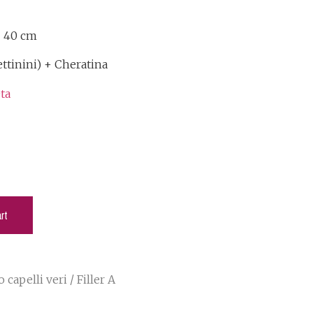
– 40 cm
ettinini) + Cheratina
ta
rt
 capelli veri
/ Filler A