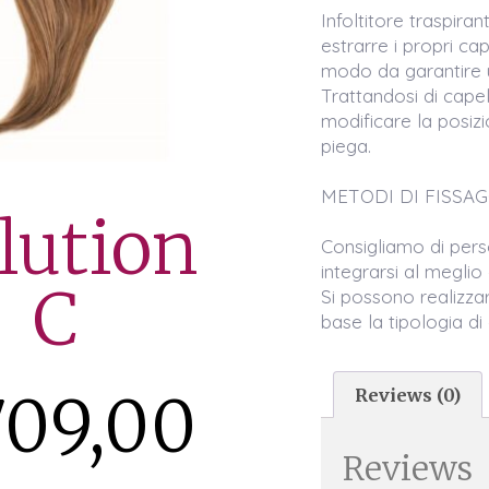
Infoltitore traspira
estrarre i propri cap
modo da garantire u
Trattandosi di capell
modificare la posizi
piega.
METODI DI FISSAGGIO
lution
Consigliamo di perso
integrarsi al meglio c
C
Si possono realizzar
base la tipologia di 
709,00
Reviews (0)
Reviews