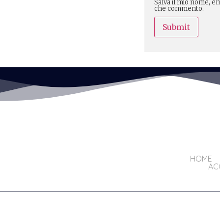
Salva il mio nome, em
che commento.
HOME
ACC