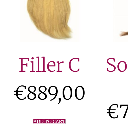
Filler C
So
€
889,00
€
ADD TO CART