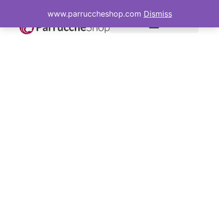
www.parruccheshop.com
Dismiss